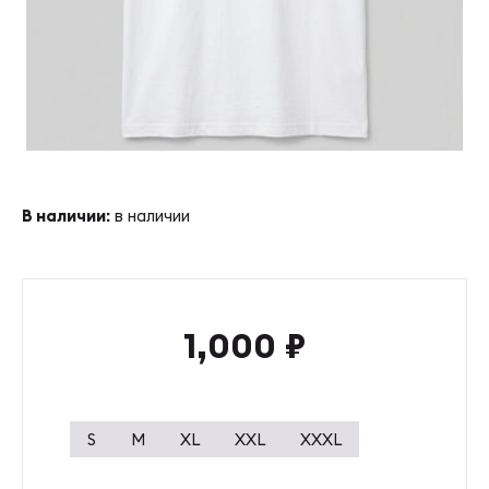
ОТПРАВИТЬ
НОСК
СТРЕЛ
ЗАРЕГИСТРИРОВАТЬСЯ
ОСТАВИТЬ ЗАЯВКУ
ОТПРАВИТЬ
Мячи
ОТПРАВИТЬ
ФИЛ
Сертификаты
БАРБ
В наличии:
в наличии
ЛОКО
Оплата
1,000
₽
Доставка
S
M
XL
XXL
XXXL
Контакты