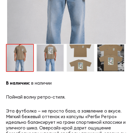
ОТПРАВИТЬ
НОСК
СТРЕЛ
ЗАРЕГИСТРИРОВАТЬСЯ
ОСТАВИТЬ ЗАЯВКУ
ОТПРАВИТЬ
Мячи
ОТПРАВИТЬ
ФИЛ
Сертификаты
БАРБ
ЛОКО
Оплата
В наличии:
в наличии
Поймай волну ретро-стиля.
Доставка
Эта футболка — не просто база, а заявление о вкусе.
Мягкий бежевый оттенок из капсулы «Регби Ретро»
идеально балансирует на грани спортивной классики и
Контакты
уличного шика. Оверсайз-крой дарит ощущение