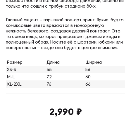
беззаботности и полной свободы движений, словно вы
только что сошли с трибун стадиона 80-х.
Главный акцент — взрывной поп-арт принт. Яркие, будто
комиксовые цвета врезаются в монохромную
нежность бежевого, создавая дерзкий контраст. Это
та самая вещь, которая превращает джинсы и кеды в
полноценный образ. Носите её с шортами, юбками или
поверх платья — везде она будет в центре внимания.
Размер
Длина
Ширина
XS-S
68
56
M-L
72
60
XL-2XL
76
66
2,990
₽