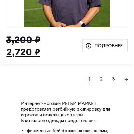
Первоначальная
Текущая
3,200
₽
ПОДРОБНЕЕ
цена
цена:
2,720
₽
составляла
2,720 ₽.
3,200 ₽.
1
2
3
→
Интернет-магазин РЕГБИ МАРКЕТ
представляет регбийную экипировку для
игроков и болельщиков игры.
В каталоге одежды представлены:
фирменные бейсболки, шапки, шлемы;