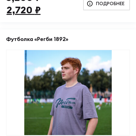
ПОДРОБНЕЕ
цена
цена:
2,720
₽
составляла
2,720 ₽.
3,200 ₽.
Футболка «Регби 1892»