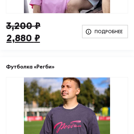
Первоначальная
Текущая
3,200
₽
ПОДРОБНЕЕ
цена
цена:
2,880
₽
составляла
2,880 ₽.
3,200 ₽.
Футболка «Регби»