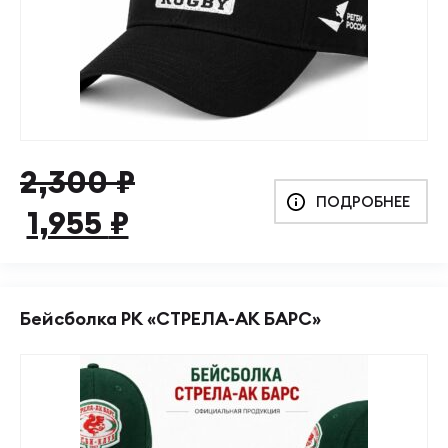
Первоначальная
Текущая
2,300
₽
ПОДРОБНЕЕ
цена
цена:
1,955
₽
составляла
1,955 ₽.
2,300 ₽.
Бейсболка РК «СТРЕЛА-АК БАРС»