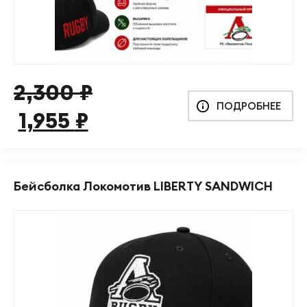
Первоначальная
Текущая
2,300
₽
ПОДРОБНЕЕ
цена
цена:
1,955
₽
составляла
1,955 ₽.
2,300 ₽.
Бейсболка Локомотив LIBERTY SANDWICH