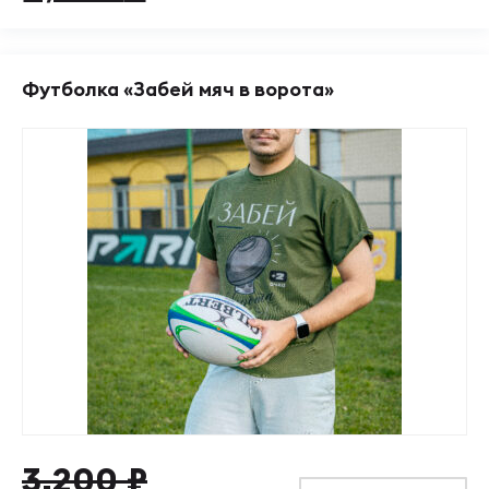
составляла
2,880 ₽.
3,200 ₽.
Футболка «Забей мяч в ворота»
Первоначальная
Текущая
3,200
₽