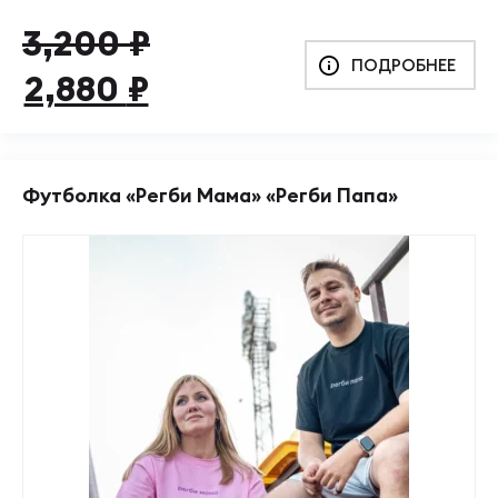
Первоначальная
Текущая
3,200
₽
ПОДРОБНЕЕ
цена
цена:
2,880
₽
составляла
2,880 ₽.
3,200 ₽.
Футболка «Регби Мама» «Регби Папа»